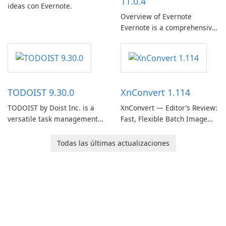
11.0.4
ideas con Evernote.
Overview of Evernote
Evernote is a comprehensive
note-taking and organization
software designed to help
users capture, organize, and
access information across
multiple devices.
TODOIST 9.30.0
XnConvert 1.114
TODOIST by Doist Inc. is a
XnConvert — Editor’s Review:
versatile task management
Fast, Flexible Batch Image
tool designed to help
Converter for Windows,
individuals and teams
macOS and Linux XnConvert
Todas las últimas actualizaciones
organize their work and
is a polished, cross-platform
increase productivity.
batch image processor from
XnSoft that balances depth
and simplicity.