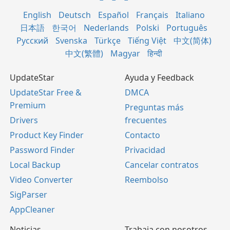
English
Deutsch
Español
Français
Italiano
日本語
한국어
Nederlands
Polski
Português
Русский
Svenska
Türkçe
Tiếng Việt
中文(简体)
中文(繁體)
Magyar
हिन्दी
UpdateStar
Ayuda y Feedback
UpdateStar Free &
DMCA
Premium
Preguntas más
Drivers
frecuentes
Product Key Finder
Contacto
Password Finder
Privacidad
Local Backup
Cancelar contratos
Video Converter
Reembolso
SigParser
AppCleaner
Noticias
Trabaja con nosotros