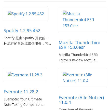
Spotify 1.2.95.452
Spotify 是由 Spotify 开发的一
Mozilla Thunderbird
种流行的音乐流媒体服务，它
ESR 153.0esr
为用户提供了访问大量歌曲、
专辑、播放列表和播客库以供
Mozilla Thunderbird ESR:
在线收听的权限。凭借个性化
Editor's Review Mozilla
推荐、离线收听和社交分享等
Thunderbird ESR (Extended
功能，Spotify 为用户提供无缝
Support Release) is the long-
的音乐体验，让他们发现、流
term support channel of the
式传输和欣赏他们最喜欢的音
Thunderbird desktop email
乐。 音乐流媒体： Spotify …
client designed for
Evernote 11.28.2
organizations and users who
Evernote (Alle Nutzer)
need predictable …
Evernote: Your Ultimate
11.0.4
Note-Taking Companion
Overview of Evernote
Evernote, developed by