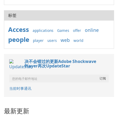
标签
Access
online
applications
Games
offer
people
web
player
users
world
决不会错过的更新Adobe Shockwave
Player再次UpdateStar
当前时事通讯
最新更新