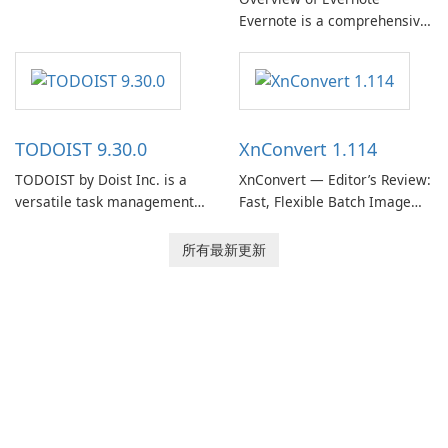
Evernote is a comprehensive
EverNote Corp., is a versatile
note-taking and organization
note-taking application that
software designed to help
helps users capture ideas,
users capture, organize, and
organize to-do lists, and keep
access information across
track of important
multiple devices.
information.
TODOIST 9.30.0
XnConvert 1.114
TODOIST by Doist Inc. is a
XnConvert — Editor’s Review:
versatile task management
Fast, Flexible Batch Image
tool designed to help
Converter for Windows,
individuals and teams
macOS and Linux XnConvert
所有最新更新
organize their work and
is a polished, cross-platform
increase productivity.
batch image processor from
XnSoft that balances depth
and simplicity.